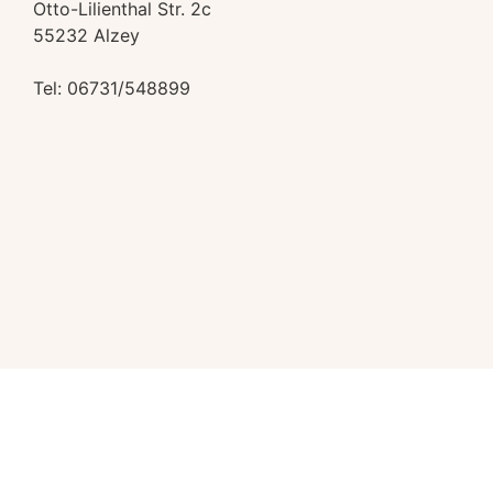
Otto-Lilienthal Str. 2c
55232 Alzey
Tel: 06731/548899