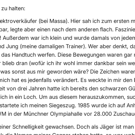
 zu halten:
lektroverkäufer (bei Massa). Hier sah ich zum ersten
bar, legte aber einen nach dem anderen flach. Faszinie
s! Außerdem war ich klein und wurde damals von jedem
 Jung (meine damaligen Trainer). Wer aber denkt, dass
ch das Handtuch werfen. Diese Bewegungen waren gar n
 blieb dran (wofür ich ihr wohl immer dankbar sein we
iß was sonst aus mir geworden wäre? Die Zeichen war
ich hat es jedenfalls verändert. Es weckte in mir den
t von drei Jahren hatte ich bereits den schwarzen Gürt
el ich in ein Loch. Um aus diesem herauszukommen, su
tartete ich meinen Siegeszug. 1985 wurde ich auf An
M in der Münchner Olympiahalle vor 28.000 Zuschaue
ner Schnelligkeit gewachsen. Doch als Jäger ist man i