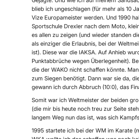
Gejagte. Und wie ich auf meinem Sandsac
blieb ich ungeschlagen (für mehr als 10 J
Vize Europameister werden. Und 1990 hab
Sportschule Drexler nach dem Moto, klein 
es allen zu zeigen (und wieder standen 
als einziger die Erlaubnis, bei der Welt
ist). Diese war die IAKSA. Auf Anhieb wu
Punktabbrüche wegen Überlegenheit). Be
die der WAKO nicht schaffen könnte. Manc
zum Siegen benötigt. Dann war sie da, di
gewann ich durch Abbruch (10:0), das Final
Somit war ich Weltmeister der beiden gro
(die mir bis heute noch treu zur Seite s
langem Weg nun das ist, was sich Kampfsp
1995 startete ich bei der WM im Karate (m