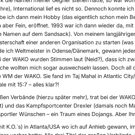
k die Namen meiner Gegner stehen hatte, so war wohl
ahre), International lief es nicht so. Dennoch konnte 
e ich dann mein Hobby (das eigentlich schon mein B
aber Fein, eröffnet. 1993 war ich dann wieder da, mit
die Namen auf dem Sandsack). Von meinem langjährige
meisterschaft einer anderen Organisation zu starten (
rde ich Weltmeister in Odense/Dänemark, gewann jeden
i der WAKO wurden Stimmen laut (Neid?), dass ich z
he wollten mich sogar auswechseln lassen. Doch all d
e WM der WAKO. Sie fand im Taj Mahal in Atlantic City
e mit 15:7 – alles klar?!
ßen Verbände (hierzu später mehr), trat bei der WAKO
teht) und das Kampfsportcenter Drexler (damals noch M
ortler Wünschen – ein Traum eines Dojangs. Aber Ihr 
it K.O.`s) in Atlanta/USA wo ich auf Anhieb gewann, i