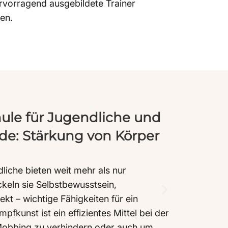
rvorragend ausgebildete Trainer
en.
ule für Jugendliche und
Kam
e: Stärkung von Körper
Str
Stress
werden
liche bieten weit mehr als nur
abzusc
keln sie Selbstbewusstsein,
zu bie
kt – wichtige Fähigkeiten für ein
Ziel u
pfkunst ist ein effizientes Mittel bei der
Mobbing zu verhindern oder auch um