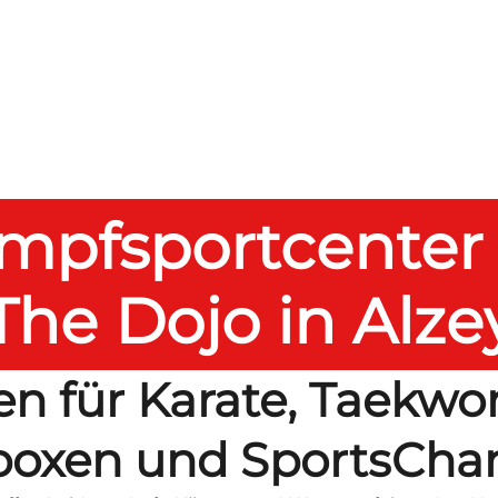
mpfsportcenter 
The Dojo in Alze
en für Karate, Taekwo
boxen und SportsCha