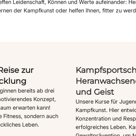
effen Leidenschaft, Können und Werte aufeinander: He
ernen der Kampfkunst oder helfen Ihnen, fitter zu werd
Reise zur
Kampfsportsch
icklung
Heranwachsend
und Geist
ginnen bereits ab drei
motivierendes Konzept,
Unsere Kurse für Jugend
 kaum erwarten kann!
Kampfkunst. Hier entwic
he Fitness, sondern auch
Konzentration und Respe
ückliches Leben.
erfolgreiches Leben. Kam
Gewaltprävention, um 