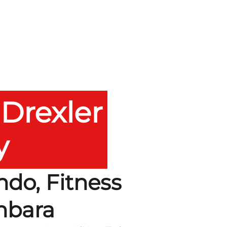
Drexler
y
ndo, Fitness
nbara